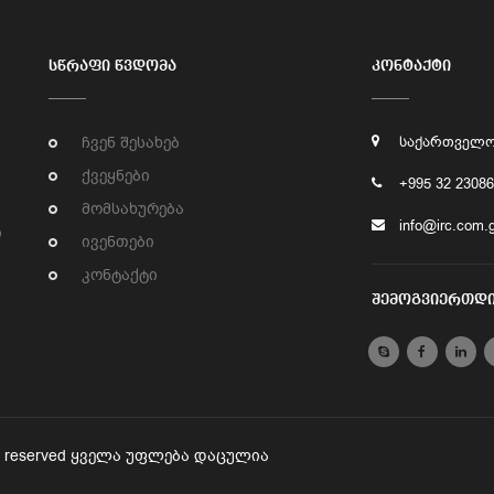
ᲡᲬᲠᲐᲤᲘ ᲬᲕᲓᲝᲛᲐ
ᲙᲝᲜᲢᲐᲥᲢᲘ
ჩვენ შესახებ
საქართველო,
ქვეყნები
+995 32 2308
მომსახურება
info@irc.com.
ი
ივენთები
კონტაქტი
ᲨᲔᲛᲝᲒᲕᲘᲔᲠᲗᲓ
rights reserved ყველა უფლება დაცულია