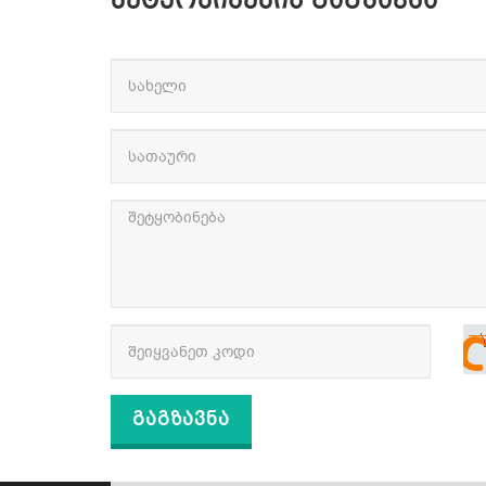
ᲨᲔᲢᲧᲝᲑᲘᲜᲔᲑᲘᲡ ᲒᲐᲒᲖᲐᲕᲜᲐ
Გაგზავნა