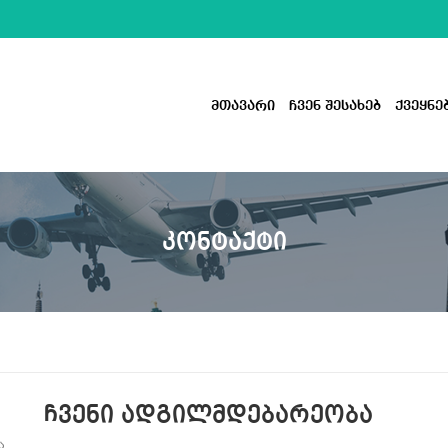
მთავარი
ჩვენ შესახებ
ქვეყნე
ᲙᲝᲜᲢᲐᲥᲢᲘ
ᲩᲕᲔᲜᲘ ᲐᲓᲒᲘᲚᲛᲓᲔᲑᲐᲠᲔᲝᲑᲐ
ა