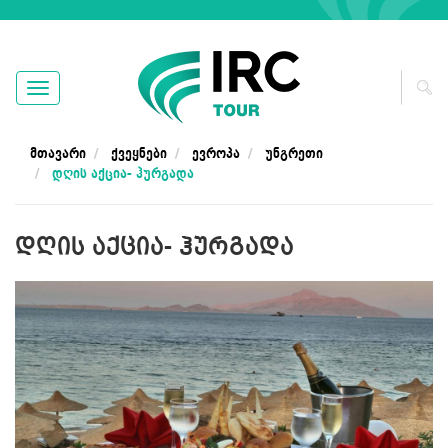
ნ
ა
ვ
ი
Მთავარი
Ქვეყნები
Ევროპა
Უნგრეთი
გ
ა
Დღის Აქცია- Ჰურგადა
ც
ი
ა
ᲓᲦᲘᲡ ᲐᲥᲪᲘᲐ- ᲰᲣᲠᲒᲐᲓᲐ